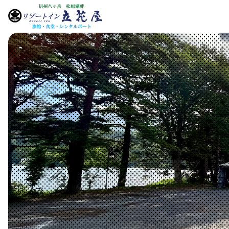
遊び・体験
周辺観光
温泉
松原湖の四季
登山
釣り
宿泊
松原湖畔周辺では様々な自然を体験できるスポット
松原湖周辺の観光名所・周辺施設になります。
当旅館にも自慢の疲れを癒すオリーブ湯と遠赤外線
松原湖の周りでは山菜、きのこ、野草花、そしてパ
松原湖周辺の登山スポットをご紹介いたします。
松原湖の釣り情報や、周辺の釣りスポットのご紹介
当旅館「立花屋」の宿泊ご案内です。 施設案内、客
また体を動かして遊べるスポットがあります。
車で20分～1時間30分ほどのエリアを対象にご紹介
ウナがございますが、お時間があれば観光や遊びに
ラマの澄み切った星空等四季折々でお楽しみ頂けま
深田久弥が選定した日本百名山の１つや、大パノラ
す。
室、時間のお風呂や、お食事、宿泊料金をこちらか
松原湖畔のバードウォッチング（初心者向け）体験
せて頂きます。
出かけした帰りに周辺の温泉に立ち寄ってみてはい
す。
で絶景な登山名所がございます。
松原湖では、へら鮒やワカサギ釣りで有名です。へ
ご確認下さい。予約情報も掲載しております。 客
やっております。
真田氏の歴史的な上田城、そして八ヶ岳ブルーを楽
がでしょうか。
観光地や遊ぶスポットへ行くのも良いですが、ここ
ご紹介したい登山スポットは随時ホームページに上
鮒釣りが本当に好きな人は必ず、当旅館へ足を運ぶ
室：全１１室（全室湖水に面しています） 収容人
野鳥に詳しい名人が鳴き声や体色などのポイントを
める天空の八ヶ岳テラス、軽井沢の絶景の滝など、
長野県浅間山、八ヶ岳などこの地域の山間部では温
原湖畔をまずは満喫していって頂きたいです。紅葉
させていただきます。
の名所です。
数：50名 宴会場：大広間４５ 畳、中広間２６ 畳、
説しながら歩きます。
辺には観光名所が数多くございます。
施設が充実しており、お湯は低刺激で清潔な源泉か
楽しめる近くの周辺スポットもご紹介しております
少し足を延ばせば、浅間山や軽井沢の離山、八ヶ岳
冬場のワカサギ釣りも人気で、ご家族、やご友人な
広間１４ 畳 浴室：殿方用、婦人用 各１（サウナは
見られる野鳥：アカゲラ・アオゲラ・コゲラ・カラ
流し湯が多くございます。絶景を見ながらの露天風
どにもアクセスできます。
でお楽しみ頂けます。
殿方用のみ） スキー乾燥室があります。 食堂：50名
類・エナガ・ホオジロ
などもございます。
収容 営業時間午前10時～午後2時 送迎：マイクロ
松原湖の四季TOP
周辺観光TOP
春はオオルリ・キビタキ・カッコウ・ハリオアマツ
ス25人乗り1台有り ※ご宿泊のお客様は小海駅・
登山TOP
釣りTOP
メ
原湖駅まで送迎可能。 娯楽施設：卓球、麻雀、カラ
温泉TOP
ぜひ気持ちの良い森林の中で野鳥観察を楽しみませ
オケ、レンタルボート、レンタル釣具、売店、レン