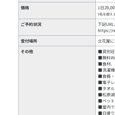
価格
1日28,
5名を超え
ご予約状況
下記UR
https://r
受付場所
立花屋に
その他
貸別荘
無料W
食材、
洗濯機
食器・
電子レ
タオル
松原湖
ペット
室内で
日帰り