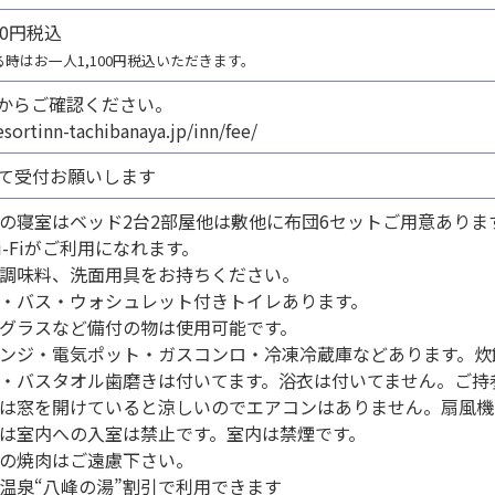
000円税込
る時はお一人1,100円税込いただきます。
Lからご確認ください。
esortinn-tachibanaya.jp/inn/fee/
て受付お願いします
の寝室はベッド2台2部屋他は敷他に布団6セットご用意ありま
i-Fiがご利用になれます。
調味料、洗面用具をお持ちください。
・バス・ウォシュレット付きトイレあります。
グラスなど備付の物は使用可能です。
ンジ・電気ポット・ガスコンロ・冷凍冷蔵庫などあります。炊
・バスタオル歯磨きは付いてます。浴衣は付いてません。ご持
は窓を開けていると涼しいのでエアコンはありません。扇風機
は室内への入室は禁止です。室内は禁煙です。
の焼肉はご遠慮下さい。
温泉“八峰の湯”割引で利用できます