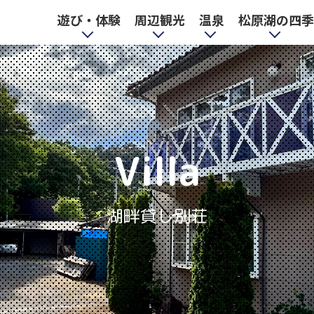
遊び・体験
周辺観光
温泉
松原湖の四季
松原湖のバードウォッチ
長者の森・滑り台 (冬季
立花屋ワカサギ釣り
お部屋のご案内
たかねの湯
山野草・花
白駒の池
飯盛山
小海町高原美術館
立花屋へら鮒釣り
金峰山・水瑞山
滝見の湯
星空観賞
宿泊料金
ング
は休業)
、
サ
ノ
で
Villa
さ
お
マ
ら
も
か
ら
し
松
げ
程
解
周
泉
を
小
佐久穂町・『八千穂レイ
湖畔貸し別荘
小海町・『パターゴル
け
。
な
ど
ク』ルアー・フライフィ
佐久スキーガーデン『パ
八千穂レイク
みはらしの湯
上田城
フ・マレットゴルフ・ア
ギャラリー創
八峰の湯
呂
シング・キャッチアンド
ラダ』
スレチック』
リリースの管理釣り場
バ
バ
松
ん
タ