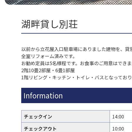
か♪
ルスノーシュー、レンタルウォーキングポール
体験は事前にお電話にてご予約下さい。
0267-93-2005
湖畔貸し別荘
宿泊TOP
料金500円（１名）
体験可能期間：4月～12月
催行時間：6:00～8:00※時期により変動があり
場所：松原湖観光案内所
以前から立花屋入口駐車場にありました建物を、貸
キャンセルは3日前までにご連絡ください。
全室リフォーム済みです。
お勧め定員は5名様程です。お食事のご用意はでき
2階10畳2部屋・6畳1部屋
遊び・体験TOP
1階リビング・キッチン・トイレ・バスとなっておりま
Information
チェックイン
14:00
チェックアウト
10:00