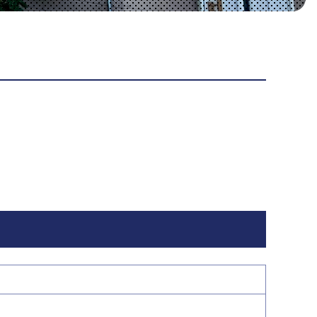
小海リエックスカントリ
滝沢牧場
八ヶ岳カントリークラブ
八ヶ岳ロープウェイ
ークラブ
佐久穂町・『八千穂レイ
小海町・『パターゴル
ク』ルアー・フライフィ
フ・マレットゴルフ・ア
シング・キャッチアンド
スレチック』
リリースの管理釣り場