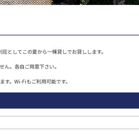
小海リエックス・スキー
小海線
八千穂高原スキー場
すえとし牧場
バレー
別荘としてこの夏から一棟貸しでお貸しします。
小海町・『パターゴル
フ・マレットゴルフ・ア
すえとし牧場
滝沢牧場
スレチック』
ません。各自ご用意下さい。
す。Wi-Fiもご利用可能です。