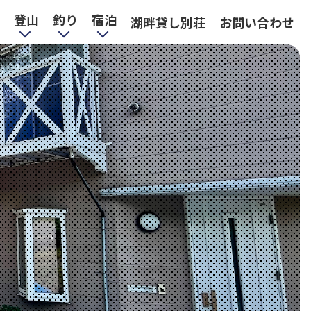
登山
釣り
宿泊
湖畔貸し別荘
お問い合わせ
佐久穂町・『八千穂レイ
ク』ルアー・フライフィ
信濃雪マス釣り
山菜採り
千ヶ滝
稲子湯
八ヶ岳
夕飯
清里テラス
リエックス
きのこ採り
渓流釣り
朝食
シング・キャッチアンド
リリースの管理釣り場
サンメドウズ 大泉・清里
シャトレーゼスキーリゾ
八ヶ岳 本沢温泉
おみかの滝
八岳の滝
スキー場
ート八ヶ岳